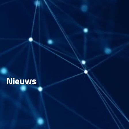
Nieuws
Geeky Saturday: hoe één VS Code-
extensie kan uitgroeien tot een supply
chain crisis
30/5/2026
Quantum computing is geen