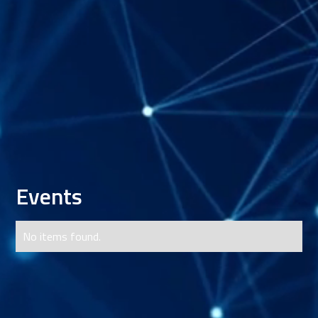
toekomstmuziek meer: waarom
Microsoft nu al quantum-ready bouwt en
jij dat ook moet doen
27/5/2026
Geeky Saturday: welke AI draait er al in je
browser zonder dat je het doorhebt?
24/5/2026
Events
No items found.