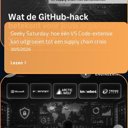
Geeky Saturday: hoe één VS Code-extensie
kan uitgroeien tot een supply chain crisis
30/5/2026
Lezen