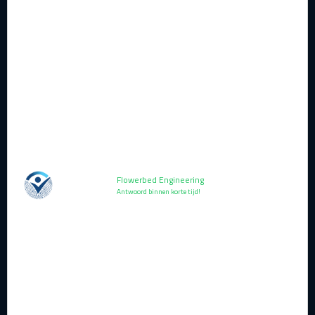
handtekeningen (software-updates, identity, code
signing, PKI, e-mailbeveiliging en digitale
documenten) en data in systemen met lange
levensduur (IoT, OT, medische apparatuur,
netwerkapparatuur en embedded systemen). Juist
systemen met een levensduur van tien tot twintig jaar
moeten vroeg worden meegenomen.
Dit maakt quantumsecurity heel concreet. Het gaat
niet om abstracte natuurkunde. Het gaat om de vraag
welke data, systemen en contracten vandaag al op de
Flowerbed Engineering
roadmap moeten.
Antwoord binnen korte tijd!
Wat Flowerbed hier
concreet in kan betekenen
Voor Flowerbed is quantum computing geen reden
om klanten bang te maken. Het is juist een kans om