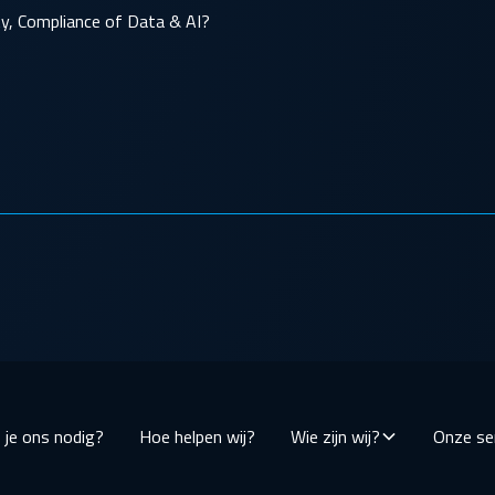
ity, Compliance of Data & AI?
je ons nodig?
Hoe helpen wij?
Wie zijn wij?
Onze se