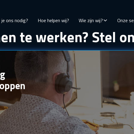
je ons nodig?
Hoe helpen wij?
Wie zijn wij?
Onze se
en te werken? Stel on
ag
noppen