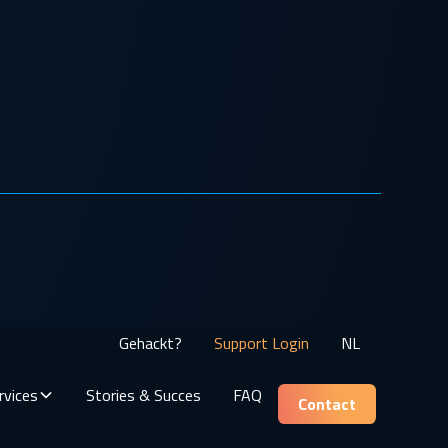
Gehackt?
Support Login
NL
rvices
Stories & Succes
FAQ
Contact