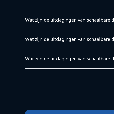
Wat zijn de uitdagingen van schaalbare d
Wat zijn de uitdagingen van schaalbare data-i
Wat zijn de uitdagingen van schaalbare d
Wij willen jouw wensen begrijpen en besteden
voorbereiding. Daarom kunnen wij complexere
Wat zijn de uitdagingen van schaalbare d
en budget opleveren.
Veel installaties staan niet op zichzelf, maar
systemen. Onze engineers zijn niet alleen be
maar ook met de techniek eromheen.