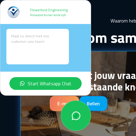
Flowerbed Engineering
Antwoord binnen korte tijd!
Waarom heb 
Klaar om sam
Praat nu direct met ons
customer care team!
Hi there
How can i help you today?
Start maken?
Stel direct jouw vra
via onderstaande k
Start Whatsapp Chat
E-mail
Bellen