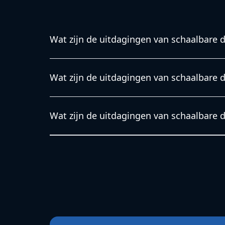
Wat zijn de uitdagingen van schaalbare d
Wat zijn de uitdagingen van schaalbare data-i
Wat zijn de uitdagingen van schaalbare d
Wij willen jouw wensen begrijpen en besteden
voorbereiding. Daarom kunnen wij complexere
Wat zijn de uitdagingen van schaalbare d
en budget opleveren.
Veel installaties staan niet op zichzelf, maar
systemen. Onze engineers zijn niet alleen be
maar ook met de techniek eromheen.