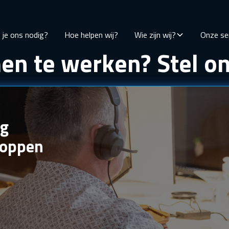
je ons nodig?
Hoe helpen wij?
Wie zijn wij?
Onze se
en te werken? Stel on
ag
noppen