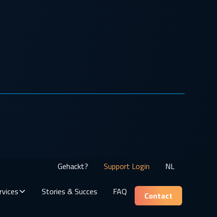
Gehackt?
Support Login
NL
rvices
Stories & Succes
FAQ
Contact