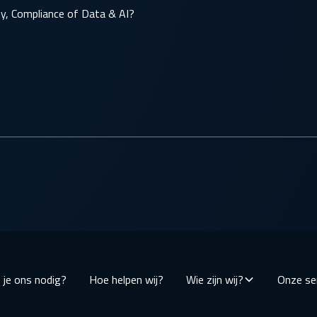
ity, Compliance of Data & AI?
je ons nodig?
Hoe helpen wij?
Wie zijn wij?
Onze se