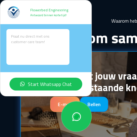
Flowerbed Engineering
Antwoord binnen korte tijd!
Waarom heb 
Klaar om sam
Praat nu direct met ons
customer care team!
Hi there
How can i help you today?
Start maken?
Stel direct jouw vra
via onderstaande k
Start Whatsapp Chat
E-mail
Bellen