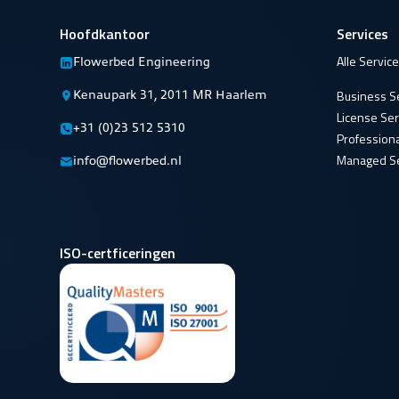
Hoofdkantoor
Services
Alle Servic
Flowerbed Engineering
Kenaupark 31, 2011 MR Haarlem
Business S
License Ser
+31 (0)23 512 5310
Professiona
Managed Se
info@flowerbed.nl
ISO-certficeringen