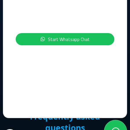
Geïnteresseerd in de onderwerpen IT, Cloud, Cybersecurity,
Compliance of Data & AI?
Schrijf je dan nu in voor onze maandelijkse nieuwsbrief:
Start Whatsapp Chat
Inschrijven Nieuwsbrief
© 2026 Flowerbed Engineering. All rights reserved.
Support
Frequently asked
questions