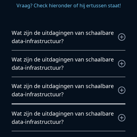
Vraag? Check hieronder of hij ertussen staat!
Wat zijn de uitdagingen van schaalbare
data-infrastructuur?
Wat zijn de uitdagingen van schaalbare data-
Wat zijn de uitdagingen van schaalbare
infrastructuur?
data-infrastructuur?
Wij willen jouw wensen begrijpen en besteden
Wat zijn de uitdagingen van schaalbare
daarom veel tijd aan de voorbereiding. Daarom
data-infrastructuur?
kunnen wij complexere projecten binnen tijd en
budget opleveren.
Veel installaties staan niet op zichzelf, maar
Wat zijn de uitdagingen van schaalbare
beïnvloeden andere systemen. Onze engineers
data-infrastructuur?
zijn niet alleen bekend met de oplossingen, maar
ook met de techniek eromheen.
Wij begrijpen heel goed dat het verbruik van