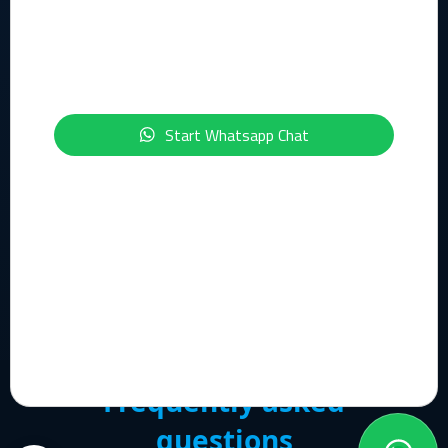
Geïnteresseerd in de onderwerpen IT, Cloud, Cybersecurity,
Compliance of Data & AI?
Schrijf je dan nu in voor onze maandelijkse nieuwsbrief:
Start Whatsapp Chat
Inschrijven Nieuwsbrief
© 2026 Flowerbed Engineering. All rights reserved.
Support
Frequently asked
questions