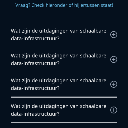
Vraag? Check hieronder of hij ertussen staat!
Wat zijn de uitdagingen van schaalbare
data-infrastructuur?
Wat zijn de uitdagingen van schaalbare data-
Wat zijn de uitdagingen van schaalbare
infrastructuur?
data-infrastructuur?
Wij willen jouw wensen begrijpen en besteden
Wat zijn de uitdagingen van schaalbare
daarom veel tijd aan de voorbereiding. Daarom
data-infrastructuur?
kunnen wij complexere projecten binnen tijd en
budget opleveren.
Veel installaties staan niet op zichzelf, maar
Wat zijn de uitdagingen van schaalbare
beïnvloeden andere systemen. Onze engineers
data-infrastructuur?
zijn niet alleen bekend met de oplossingen, maar
ook met de techniek eromheen.
Wij begrijpen heel goed dat het verbruik van