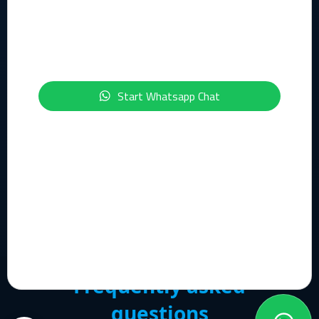
Geïnteresseerd in de onderwerpen IT, Cloud, Cybersecurity,
Compliance of Data & AI?
Schrijf je dan nu in voor onze maandelijkse nieuwsbrief:
Start Whatsapp Chat
Inschrijven Nieuwsbrief
© 2026 Flowerbed Engineering. All rights reserved.
Support
Frequently asked
questions