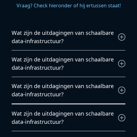
Vraag? Check hieronder of hij ertussen staat!
Wat zijn de uitdagingen van schaalbare
data-infrastructuur?
Wat zijn de uitdagingen van schaalbare data-
Wat zijn de uitdagingen van schaalbare
infrastructuur?
data-infrastructuur?
Wij willen jouw wensen begrijpen en besteden
Wat zijn de uitdagingen van schaalbare
daarom veel tijd aan de voorbereiding. Daarom
data-infrastructuur?
kunnen wij complexere projecten binnen tijd en
budget opleveren.
Veel installaties staan niet op zichzelf, maar
Wat zijn de uitdagingen van schaalbare
beïnvloeden andere systemen. Onze engineers
data-infrastructuur?
zijn niet alleen bekend met de oplossingen, maar
ook met de techniek eromheen.
Wij begrijpen heel goed dat het verbruik van