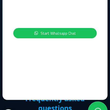
Geïnteresseerd in de onderwerpen IT, Cloud, Cybersecurity,
Compliance of Data & AI?
Schrijf je dan nu in voor onze maandelijkse nieuwsbrief:
Start Whatsapp Chat
Inschrijven Nieuwsbrief
© 2026 Flowerbed Engineering. All rights reserved.
Support
Frequently asked
questions