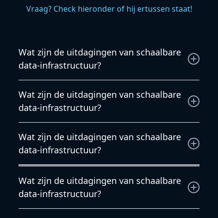
Vraag? Check hieronder of hij ertussen staat!
Wat zijn de uitdagingen van schaalbare
data-infrastructuur?
Wat zijn de uitdagingen van schaalbare data-
Wat zijn de uitdagingen van schaalbare
infrastructuur?
data-infrastructuur?
Wij willen jouw wensen begrijpen en besteden
Wat zijn de uitdagingen van schaalbare
daarom veel tijd aan de voorbereiding. Daarom
data-infrastructuur?
kunnen wij complexere projecten binnen tijd en
budget opleveren.
Veel installaties staan niet op zichzelf, maar
Wat zijn de uitdagingen van schaalbare
beïnvloeden andere systemen. Onze engineers
data-infrastructuur?
zijn niet alleen bekend met de oplossingen, maar
ook met de techniek eromheen.
Wij begrijpen heel goed dat het verbruik van