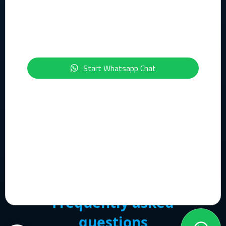
Geïnteresseerd in de onderwerpen IT, Cloud, Cybersecurity,
Compliance of Data & AI?
Schrijf je dan nu in voor onze maandelijkse nieuwsbrief:
Start Whatsapp Chat
Inschrijven Nieuwsbrief
© 2026 Flowerbed Engineering. All rights reserved.
Support
Frequently asked
questions