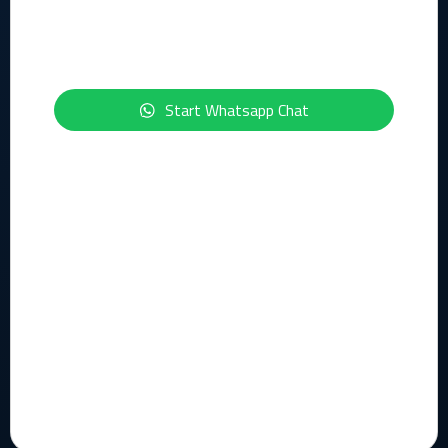
Privacy statement
Security statement
ISO-certficeringen
Start Whatsapp Chat
Geïnteresseerd in de onderwerpen IT, Cloud, Cybersecurity,
Compliance of Data & AI?
Schrijf je dan nu in voor onze maandelijkse nieuwsbrief:
Inschrijven Nieuwsbrief