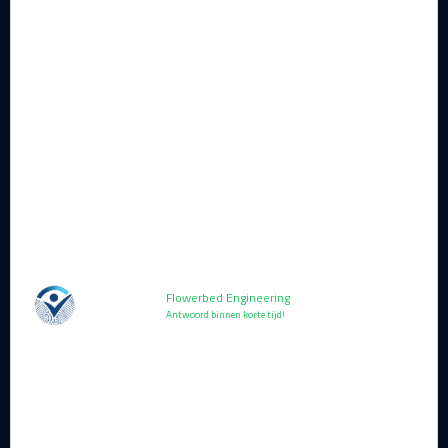
Quantum computing is geen
toekomstmuziek meer: waarom
Microsoft nu al quantum-ready
bouwt en jij dat ook moet doen
Flowerbed Engineering
Lezen
Antwoord binnen korte tijd!