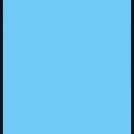
Hoofdkantoor
Flowerbed Engineering
Kenaupark 31, 2011 MR Haarlem
+31 (0)23 512 5310
info@flowerbed.nl
Services
Alle Services
Business Services