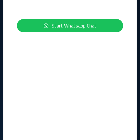
+31 (0)23 512 5310
Start Whatsapp Chat
info@flowerbed.nl
Services
Alle Services
Business Services
License Services
Professional Services
Managed Services
Het bedrijf