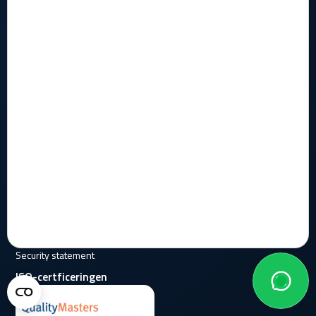
Droombanen
Waarom heb je ons nodig?
Hoe helpen wij?
Wie zijn wij?
Kennis
Contact formulier
Legal
Algemene voorwaarden
Privacy statement
Security statement
ISO-certficeringen