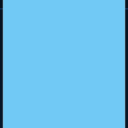
Hoofdkantoor
Flowerbed Engineering
Kenaupark 31, 2011 MR Haarlem
+31 (0)23 512 5310