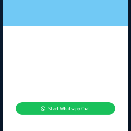
Wie zijn wij?
Kennis
Contact formulier
Legal
Algemene voorwaarden
Privacy statement
Security statement
ISO-certficeringen
Start Whatsapp Chat