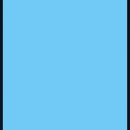
Hoofdkantoor
Flowerbed Engineering
Kenaupark 31, 2011 MR Haarlem
+31 (0)23 512 5310
info@flowerbed.nl
Services
Alle Services
Business Services