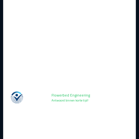
Koning Willem-Alexander &
Máxima hebben geluisterd!
Flowerbed Engineering
Lezen
Antwoord binnen korte tijd!