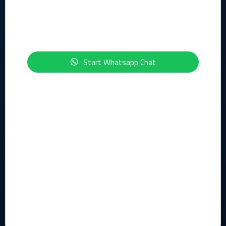
Privacy statement
Security statement
ISO-certficeringen
Start Whatsapp Chat
Geïnteresseerd in de onderwerpen IT, Cloud, Cybersecurity,
Compliance of Data & AI?
Schrijf je dan nu in voor onze maandelijkse nieuwsbrief:
Inschrijven Nieuwsbrief