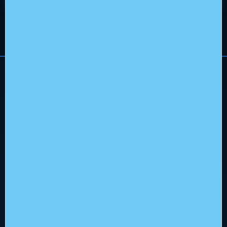
Hoofdkantoor
Flowerbed Engineering
Kenaupark 31, 2011 MR Haarlem