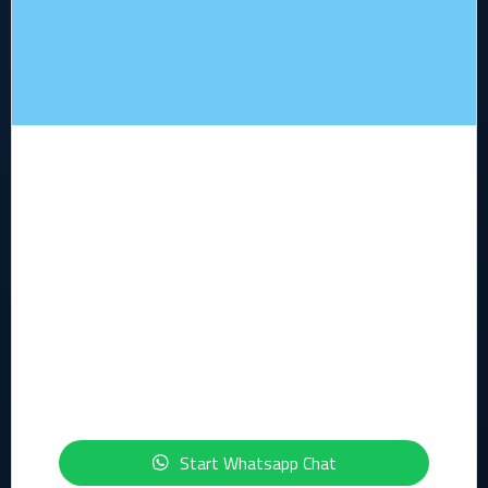
Waarom heb je ons nodig?
Hoe helpen wij?
Wie zijn wij?
Kennis
Contact formulier
Legal
Algemene voorwaarden
Privacy statement
Security statement
ISO-certficeringen
Start Whatsapp Chat