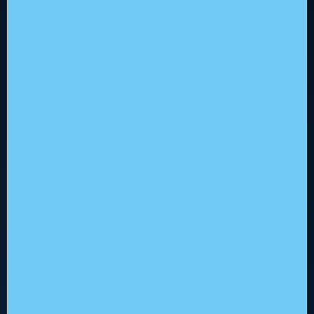
+31 (0)23 512 5310
info@flowerbed.nl
Services
Alle Services
Business Services
License Services
Professional Services
Managed Services
Het bedrijf
Droombanen