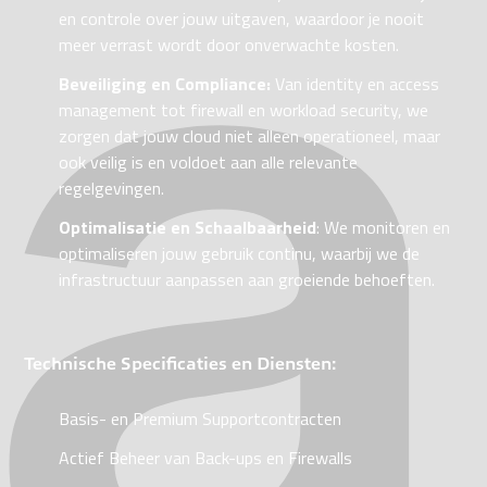
en controle over jouw uitgaven, waardoor je nooit
meer verrast wordt door onverwachte kosten.
Beveiliging en Compliance:
Van identity en access
management tot firewall en workload security, we
zorgen dat jouw cloud niet alleen operationeel, maar
ook veilig is en voldoet aan alle relevante
regelgevingen.
Optimalisatie en Schaalbaarheid
: We monitoren en
optimaliseren jouw gebruik continu, waarbij we de
infrastructuur aanpassen aan groeiende behoeften.
Technische Specificaties en Diensten:
Basis- en Premium Supportcontracten
Actief Beheer van Back-ups en Firewalls