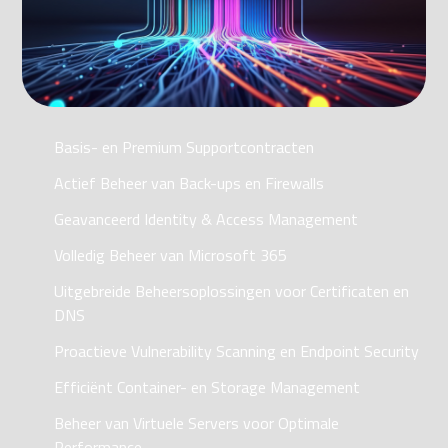
Basis- en Premium Supportcontracten
Actief Beheer van Back-ups en Firewalls
Geavanceerd Identity & Access Management
Volledig Beheer van Microsoft 365
Uitgebreide Beheersoplossingen voor Certificaten en
DNS
Proactieve Vulnerability Scanning en Endpoint Security
Efficiënt Container- en Storage Management
Beheer van Virtuele Servers voor Optimale
Performance