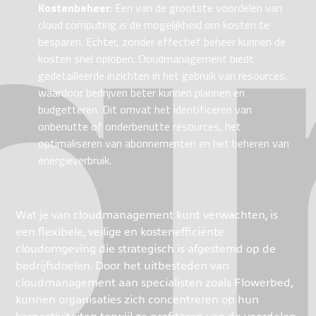
Kostenbeheer
: Een van de grootste voordelen van
cloud computing is de mogelijkheid om kosten te
besparen. Echter, zonder effectief beheer kunnen de
kosten snel oplopen. Cloudmanagement biedt
gedetailleerde inzichten in het gebruik van resources,
waardoor bedrijven beter kunnen plannen en
budgetteren. Dit omvat het identificeren van
onbenutte of onderbenutte resources, het
optimaliseren van abonnementen en het beheren van
energieverbruik.
Wat je van cloudmanagement kunt verwachten, is
een flexibele, veilige en kostenefficiënte
cloudomgeving die strategisch is afgestemd op de
bedrijfsdoelen. Door het uitbesteden van
cloudmanagement aan specialisten zoals Flowerbed,
kunnen organisaties zich concentreren op hun
kernactiviteiten terwijl ze profiteren van de voordelen