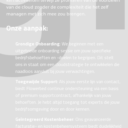
van de cloud zonder de complexiteit die het zelf
managen met zich mee zou brengen.
Onze aanpak:
Grondige Onboarding
: We beginnen met een
uitgebreide onboarding sessie om jouw specifieke
bedrijfsbehoeften en -doelen te begrijpen. Dit stelt
ons in staat om een cloudstrategie te ontwikkelen die
naadloos aansluit bij jouw verwachtingen.
Toegewijde Support
: Als jouw eerste lijn van contact,
biedt Flowerbed continue ondersteuning via een basis
of premium supportcontract, afhankelijk van jouw
behoeften. Je hebt altijd toegang tot experts die jouw
bedrijfsomgeving door en door kennen.
Geïntegreerd Kostenbeheer
: Ons geavanceerde
facturatie- en kostenbeheersysteem biedt duidelijkheid