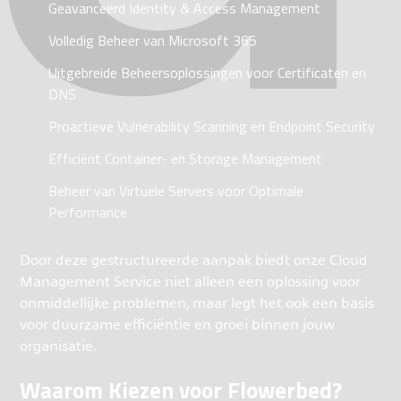
Geavanceerd Identity & Access Management
Volledig Beheer van Microsoft 365
Uitgebreide Beheersoplossingen voor Certificaten en
DNS
Proactieve Vulnerability Scanning en Endpoint Security
Efficiënt Container- en Storage Management
Beheer van Virtuele Servers voor Optimale
Performance
Door deze gestructureerde aanpak biedt onze Cloud
Management Service niet alleen een oplossing voor
onmiddellijke problemen, maar legt het ook een basis
voor duurzame efficiëntie en groei binnen jouw
organisatie.
Waarom Kiezen voor Flowerbed?