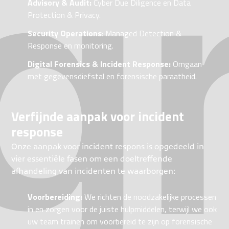
Advisory & Audit:
Cyber Due Diligence en Data
Protection & Privacy.
Security Operations
: Managed Detection &
Response en monitoring.
Digital Forensics & Incident Response:
Omgaan
met gegevensdiefstal en forensische paraatheid.
Verfijnde aanpak voor incident
response
Onze aanpak voor incident respons is opgedeeld in
vier essentiële fasen om een doeltreffende
afhandeling van incidenten te waarborgen:
Voorbereiding:
We richten de noodzakelijke processen
in en zorgen voor de juiste hulpmiddelen, terwijl we ook
uw team trainen om voorbereid te zijn op forensische