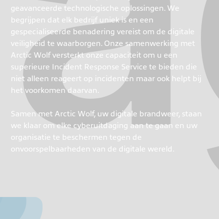
geavanceerde technologische oplossingen. We
begrijpen dat elk bedrijf uniek is en een
gespecialiseerde benadering vereist om de digitale
veiligheid te waarborgen. Onze samenwerking met
Arctic Wolf versterkt onze capaciteit om u een
superieure Incident Response Service te bieden die
niet alleen reageert op incidenten maar ook helpt bij
het voorkomen daarvan.
Samen met Arctic Wolf, uw digitale brandweer, staan
we klaar om elke cyberuitdaging aan te gaan en uw
organisatie te beschermen tegen de
onvoorspelbaarheden van de digitale wereld.