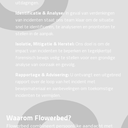
uitdagingen.
Identificatie & Analyse:
In geval van verdenkingen
van incidenten staat ons team klaar om de situatie
snel te identificeren, te analyseren en prioriteiten te
stellen in de aanpak.
Isolatie, Mitigatie & Herstel:
Ons doel is om de
impact van incidenten te beperken en tegelijkertijd
forensisch bewijs veilig te stellen voor een grondige
analyse van oorzaak en gevolg.
Rapportage & Advisering:
U ontvangt een uitgebreid
rapport over de loop van het incident met
bewijsmateriaal en aanbevelingen om toekomstige
incidenten te vermijden.
Waarom Flowerbed?
Flowerbed combineert persoonlijke aandacht met