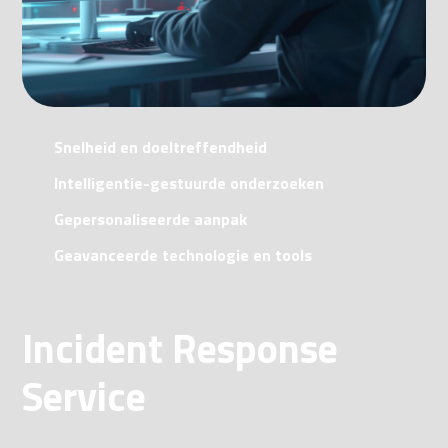
Snelheid en doeltreffendheid
Intelligentie-gestuurde onderzoeken
Gepersonaliseerde aanpak
Geavanceerde technologie en tools
Incident Response
Service