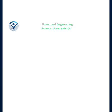
Flowerbed Engineering
Antwoord binnen korte tijd!
KnowBe4 vendorupdate:
februari 2026
Lezen