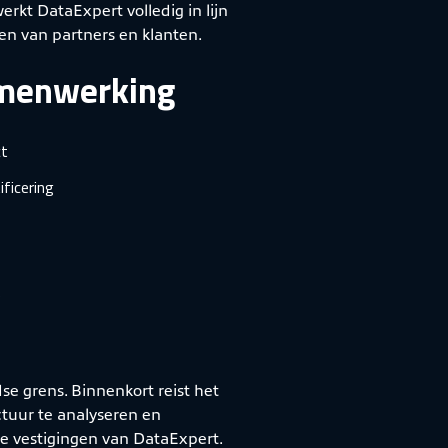
rkt DataExpert volledig in lijn
wen van partners en klanten.
amenwerking
ct
ficering
e
e grens. Binnenkort reist het
tuur te analyseren en
ale vestigingen van DataExpert.