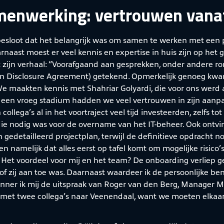
menwerking: vertrouwen vana
esloot dat het belangrijk was om samen te werken met een par
arnaast moest er veel kennis en expertise in huis zijn op het
t zijn verhaal: “Voorafgaand aan gesprekken, onder andere ro
 Disclosure Agreement) getekend. Opmerkelijk genoeg kw
We maakten kennis met Shahriar Golyardi, die voor ons werd a
n een vroeg stadium hadden we veel vertrouwen in zijn aanpa
n collega’s al in het voortraject veel tijd investeerden, zelfs 
ie nodig was voor de overname van het IT-beheer. Ook ontvi
 gedetailleerd projectplan, terwijl de definitieve opdracht no
llen namelijk dat alles eerst op tafel komt om mogelijke risico’
. Het voordeel voor mij en het team? De onboarding verliep g
 of zij aan toe was. Daarnaast waardeer ik de persoonlijke b
inner ik mij de uitspraak van Roger van den Berg, Manager 
t met twee collega’s naar Veenendaal, want we moeten elkaar