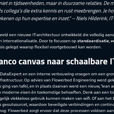
 niet in tijdseenheden, maar in duurzame relaties. D
ls collega’s die extra kennis en rust meebrengen. Je h
ekenen op hun expertise en inzet.” – Niels Hilderink, 
beeld een nieuwe IT-architectuur ontwikkeld die volledig aans
 internationalisatie. Door te focussen op
standaardisatie
,
v
asis gelegd waarop flexibel voortgebouwd kan worden.
anco canvas naar schaalbare I
 DataExpert en een interne verbouwing vroegen om een gron
nfrastructuur. Op advies van Flowerbed Engineering werd gek
 ging van tafel, en in plaats daarvan werd een nieuw, ‘lea
 moderne eisen én toekomstige behoeften. Denk aan een tr
gelijk vlekkeloos gebruik kunnen maken van wifi. Of aan het 
is geoutsourcet, waardoor beveiligde verbindingen en continu
 nog: Flowerbed zorgt ervoor dat deze processen voldoen aan