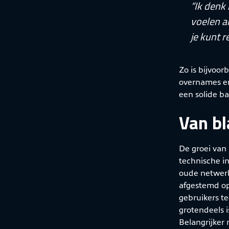
“Ik denk
voelen a
je kunt r
Zo is bijvoor
overnames en
een solide b
Van bl
De groei van
technische i
oude netwerk
afgestemd op
gebruikers te
grotendeels 
Belangrijker