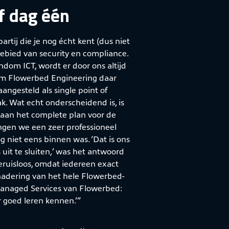
f dag één
tij die je nog écht kent (dus niet
 gebied van security en compliance.
ndom ICT, wordt er door ons altijd
am Flowerbed Engineering daar
angesteld als single point of
k. Wat echt onderscheidend is, is
tot aan het complete plan voor de
ngen we een zeer professioneel
g niet eens binnen was. ‘Dat is ons
s uit te sluiten,’ was het antwoord
eruisloos, omdat iedereen exact
enadering van het hele Flowerbed-
Managed Services van Flowerbed:
 goed leren kennen.’”