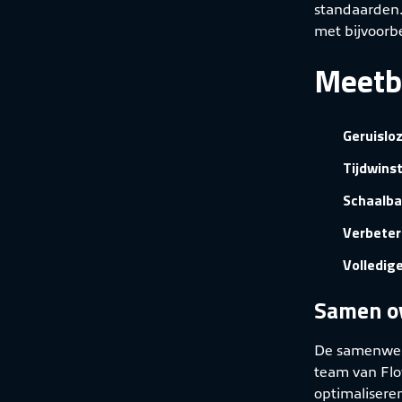
standaarden. 
met bijvoorb
Meetb
Geruislo
Tijdwins
Schaalba
Verbeter
Volledig
Samen o
De samenwerk
team van Flo
optimaliseren