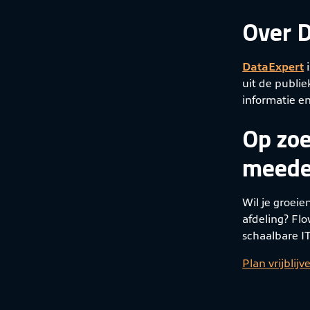
Over 
DataExpert
i
uit de publi
informatie en
Op zoe
meede
Wil je groeie
afdeling? Fl
schaalbare I
Plan vrijblij