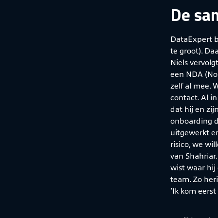
De sa
DataExpert b
te groot). Da
Niels vervolg
een NDA (Non
zelf al mee. 
contact. Al i
dat hij en zij
onboarding d
uitgewerkt en
risico, we wi
van Shahriar
wist waar hij
team. Zo her
‘Ik kom eers