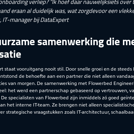
onboarding verliep? "Ik hoef daar nauwelijksiets over 
and eraan al duidelijk was, wat zorgdevoor een vlekke
k, IT-manager bij DataExpert
uurzame samenwerking die me
satie
t staat vooruitgang nooit stil. Door snelle groei en de steeds
ntstond de behoefte aan een partner die niet alleen vanda
ies van morgen. De samenwerking met Flowerbed Engineeri
eel: het werd een partnerschap gebaseerd op vertrouwen, va
 De specialisten van Flowerbed zijn inmiddels zó goed geïnte
an het interne IT-team. Ze brengen niet alleen specialistis
ver strategische vraagstukken zoals IT-architectuur, schaalb