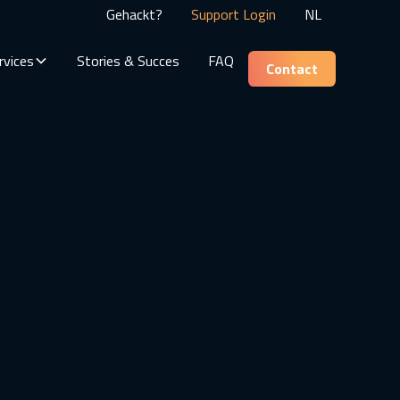
Gehackt?
Support Login
NL
rvices
Stories & Succes
FAQ
Contact