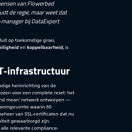
e mensen van Flowerbed
oudt de regie, maar weet dat
IT-manager bij DataExpert
luit op toekomstige groei,
eiligheid
en
koppelbaarheid
, is
T-infrastructuur
dige herinrichting van de
ozen voor een complete reset: het
n and mean’ netwerk ontworpen —
ainingsruimte waarin 60
beheer van SSL-certificaten dat nu
ïteit gewaarborgd zijn.
 alle relevante compliance-