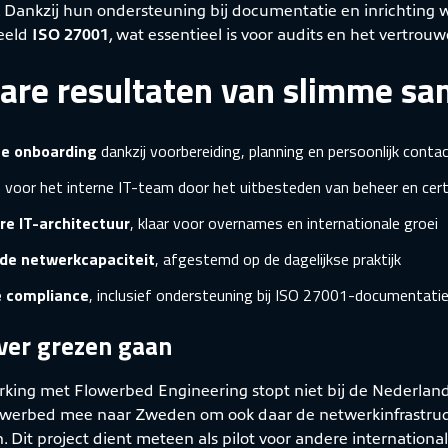
Dankzij hun ondersteuning bij documentatie en inrichting we
eeld
ISO 27001
, wat essentieel is voor audits en het vertrou
are resultaten van slimme s
ze onboarding
dankzij voorbereiding, planning en persoonlijk conta
t
voor het interne IT-team door het uitbesteden van beheer en certi
re IT-architectuur
, klaar voor overnames en internationale groei
de netwerkcapaciteit
, afgestemd op de dagelijkse praktijk
e compliance
, inclusief ondersteuning bij ISO 27001-documentati
ver grezen gaan
ing met Flowerbed Engineering stopt niet bij de Nederlands
werbed mee naar Zweden om ook daar de netwerkinfrastruc
. Dit project dient meteen als pilot voor andere internation