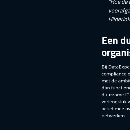
“Hoe de 
voorafga
Hilderin
Een d
organi
Bij DataExper
compliance o
met de ambit
dan function
duurzame IT.
verlengstuk v
actief mee o
netwerken.