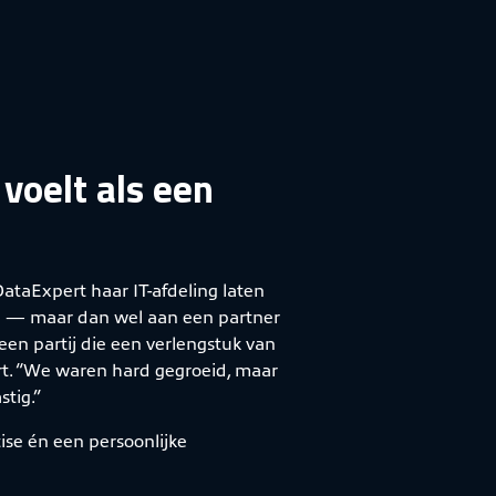
 voelt als een
 DataExpert haar IT-afdeling laten
ap — maar dan wel aan een partner
en partij die een verlengstuk van
pert. “We waren hard gegroeid, maar
tig.”
ise én een persoonlijke