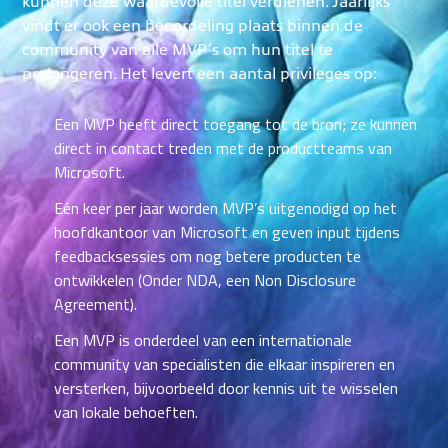
kunnen deze waardevolle titel verdienen. Jaarlijks
vindt er ook een beoordeling plaats binnen de
community van alle MVP’s om hun titel te
prolongeren. Het levert een aantal privileges op:
Een MVP heeft direct toegang tot de bron; ze kunnen
direct in contact treden met de productteams van
Microsoft.
Eén keer per jaar worden MVP’s uitgenodigd op het
hoofdkantoor van Microsoft en geven input tijdens
feedbacksessies om nog betere producten te
ontwikkelen (Onder NDA, een Non Disclosure
Agreement).
Een MVP is onderdeel van een internationale
community van specialisten die elkaar inspireren en
versterken, bijvoorbeeld door kennis uit te wisselen
van lokale behoeften.