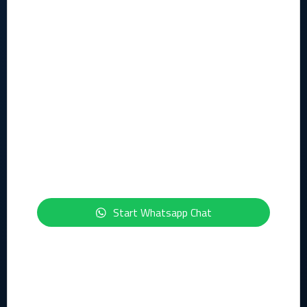
Kennis
Contact formulier
Legal
Algemene voorwaarden
Privacy statement
Security statement
ISO-certficeringen
Start Whatsapp Chat