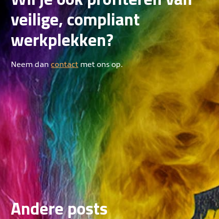
veilige, compliant
werkplekken?
Neem dan
contact
met ons op.
Andere posts