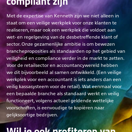
compliant zijn
Met de expertise van Kenneth zijn we niet alleen in
staat om een veilige werkplek voor onze klanten te
realiseren, maar ook een werkplek die voldoet aan
wet- en regelgeving van de desbetreffende klant of
sector. Onze gezamenlijke ambitie is om bewezen
brancheproposities als standaarden op het gebied van
veiligheid en compliance verder in de markt te zetten.
Voor de retailsector en accountancywereld hebben
we dit bijvoorbeeld al samen ontwikkeld. (Een veilige
werkplek voor een accountant is iets anders dan een
veilig kassasysteem voor de retail). Wat eenmaal voor
een bepaalde branche als standaard werkt en veilig
functioneert, volgens actueel geldende wettelijke
voorschriften, is eenvoudige te kopiëren naar
gelijksoortige bedrijven.
Wil je ook profiteren van