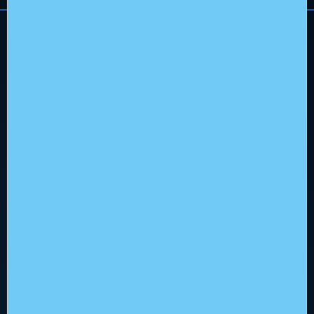
Hoofdkantoor
Flowerbed Engineering
Kenaupark 31, 2011 MR Haarlem
+31 (0)23 512 5310