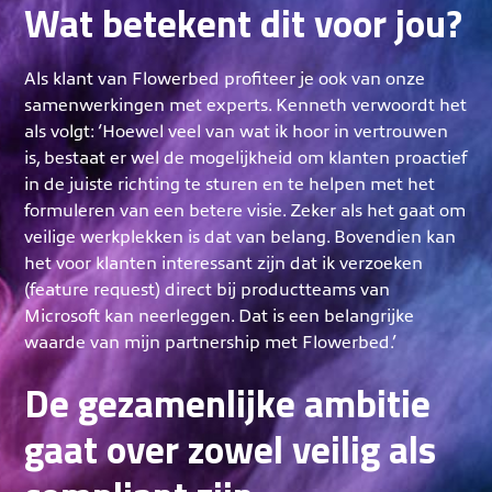
Wat betekent dit voor jou?
Als klant van Flowerbed profiteer je ook van onze
samenwerkingen met experts. Kenneth verwoordt het
als volgt: ‘Hoewel veel van wat ik hoor in vertrouwen
is, bestaat er wel de mogelijkheid om klanten proactief
in de juiste richting te sturen en te helpen met het
formuleren van een betere visie. Zeker als het gaat om
veilige werkplekken is dat van belang. Bovendien kan
het voor klanten interessant zijn dat ik verzoeken
(feature request) direct bij productteams van
Microsoft kan neerleggen. Dat is een belangrijke
waarde van mijn partnership met Flowerbed.’
De gezamenlijke ambitie
gaat over zowel veilig als