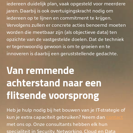
iedereen duidelijk plan, vaak opgesteld voor meerdere
jaren. Daarbij is ook overtuigingskracht nodig om
iedereen op te lijnen en commitment te krijgen.
Vervolgens zullen er concrete acties benoemd moeten
worden die meetbaar zijn (als objectieve data) ten
opzichte van de vastgestelde doelen. Dat de techniek
er tegenwoordig gewoon is om te groeien en te
innoveren is daarbij een geruststellende gedachte.
Van remmende
achterstand naar een
flitsende voorsprong
Heb je hulp nodig bij het bouwen van je IT-strategie of
kun je extra capaciteit gebruiken? Neem dan
contact
met ons op. Onze consultants hebben elk hun
specialiteit in Security, Networking, Cloud en Data