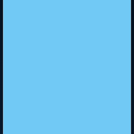
Hoofdkantoor
Flowerbed Engineering
Kenaupark 31, 2011 MR Haarlem
+31 (0)23 512 5310
info@flowerbed.nl