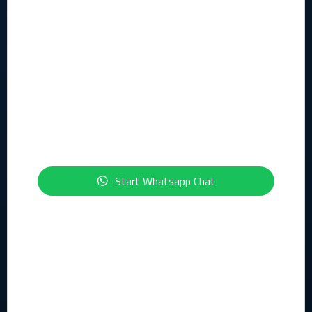
Legal
Algemene voorwaarden
Privacy statement
Security statement
ISO-certficeringen
Start Whatsapp Chat
Geïnteresseerd in de onderwerpen IT, Cloud, Cybersecurity,
Compliance of Data & AI?
Schrijf je dan nu in voor onze maandelijkse nieuwsbrief: